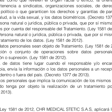
 pertenencia a sindicatos, organizaciones sociales, de 
 político o que garanticen los derechos y garantías de par
alud, a la vida sexual, y los datos biométricos. (Decreto 13
ona natural o jurídica, pública o privada, que por sí misma 
s por cuenta del responsable del Tratamiento. (Ley 1581 de
ersona natural o jurídica, pública o privada, que por sí mi
Tratamiento de los datos. (Ley 1581 de 2012).
 datos personales sean objeto de Tratamiento. (Ley 1581 de 
ación o conjunto de operaciones sobre datos personale
ón o supresión. (Ley 1581 de 2012).
cia de datos tiene lugar cuando el responsable y/o enc
a, envía la información o los datos personales a un recep
dentro o fuera del país. (Decreto 1377 de 2013).
tos personales que implica la comunicación de los mismos de
o tenga por objeto la realización de un tratamiento p
 2013).
a Ley 1581 de 2012, CHR MEDICAL STETIC S.A.S, aplicará lo