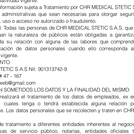
atividad vigente.
 información sujeta a Tratamiento por CHR MEDICAL STETIC 
administrativas que sean necesarias para otorgar seguri
, uso o acceso no autorizado o fraudulento.
dad: Todas las personas de CHR MEDICAL STETIC S.A.S, que 
n la naturaleza de públicos están obligadas a garantiza
ada su relación con alguna de las labores que comprend
cación de datos personales cuando ello corresponda al
 vigente.
ENTO
ETIC S.A.S Nit: 901313742-9
# 47 - 167
lweb@gmail.com
N SOMETIDOS LOS DATOS Y LA FINALIDAD DEL MISMO
lizará el tratamiento de los datos de empleados, ex emp
 cuales tenga o tendrá establecida alguna relación p
ble. Los datos personales que se recolecten y traten en 
de tratamiento a diferentes entidades inherentes al negoci
sas de servicio público, notarías, entidades oficiales 