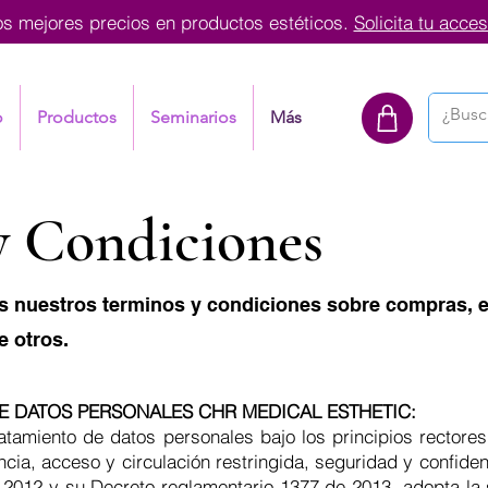
os mejores precios en productos estéticos.
Solicita tu acces
o
Productos
Seminarios
Más
y Condiciones
s nuestros terminos y condiciones sobre compras, e
e otros.
DE DATOS PERSONALES CHR MEDICAL ESTHETIC:
tamiento de datos personales bajo los principios rectores d
ncia, acceso y circulación restringida, seguridad y confide
2012 y su Decreto reglamentario 1377 de 2013, adopta la s