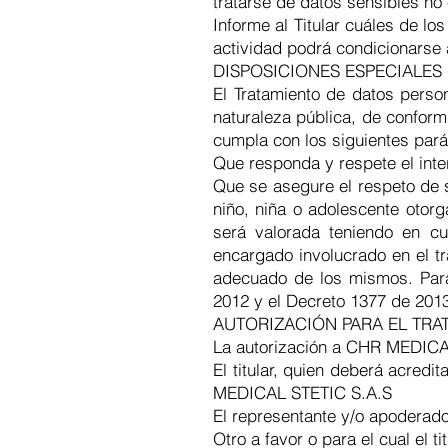
tratarse de datos sensibles no 
Informe al Titular cuáles de lo
actividad podrá condicionarse 
DISPOSICIONES ESPECIALES
El Tratamiento de datos perso
naturaleza pública, de conform
cumpla con los siguientes pará
Que responda y respete el inte
Que se asegure el respeto de s
niño, niña o adolescente otorg
será valorada teniendo en c
encargado involucrado en el tr
adecuado de los mismos. Para 
2012 y el Decreto 1377 de 201
AUTORIZACIÓN PARA EL TRA
La autorización a CHR MEDICAL
El titular, quien deberá acredi
MEDICAL STETIC S.A.S
El representante y/o apoderado 
Otro a favor o para el cual el ti