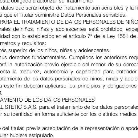
está obligado a autorizar su Tratamiento.
s datos que serán objeto de Tratamiento son sensibles y la f
a que el Titular suministre Datos Personales sensibles.
 PARA EL TRATAMIENTO DE DATOS PERSONALES DE NIÑ
nales de niños, niñas y adolescentes está prohibido, exc
idad con lo establecido en el artículo 7° de la Ley 1581 d
metros y requisitos:
rés superior de los niños, niñas y adolescentes.
us derechos fundamentales. Cumplidos los anteriores requis
ará la autorización previo ejercicio del menor de su dere
uenta la madurez, autonomía y capacidad para entender
atamiento de los datos personales de niños, niñas y adole
este fin deberán aplicarse los principios y obligaciones
3.
TAMIENTO DE LOS DATOS PERSONALES
 STETIC S.A.S, para el tratamiento de los datos personale
tar su identidad en forma suficiente por los distintos medi
del titular, previa acreditación de la representación o apo
tular hubiere estipulado.