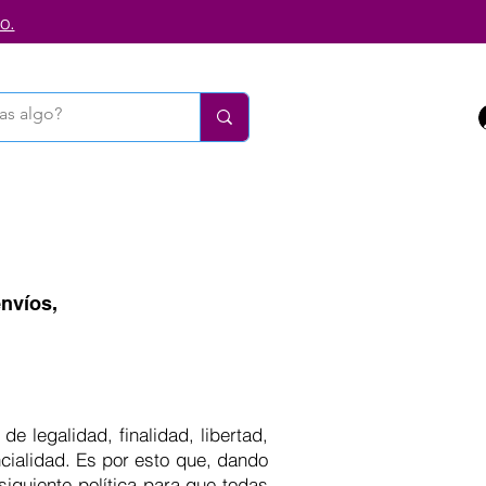
o.
nvíos,
e legalidad, finalidad, libertad,
ncialidad. Es por esto que, dando
iguiente política para que todas