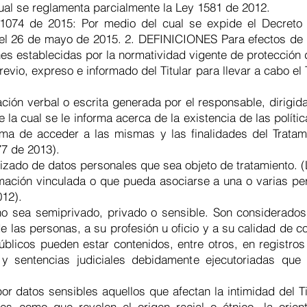
ual se reglamenta parcialmente la Ley 1581 de 2012.
1074 de 2015: Por medio del cual se expide el Decreto 
el 26 de mayo de 2015. 2. DEFINICIONES Para efectos de la
ones establecidas por la normatividad vigente de protección
evio, expreso e informado del Titular para llevar a cabo el
ión verbal o escrita generada por el responsable, dirigida 
la cual se le informa acerca de la existencia de las políti
orma de acceder a las mismas y las finalidades del Trata
77 de 2013).
izado de datos personales que sea objeto de tratamiento. (
rmación vinculada o que pueda asociarse a una o varias p
012).
no sea semiprivado, privado o sensible. Son considerados 
 de las personas, a su profesión u oficio y a su calidad de 
úblicos pueden estar contenidos, entre otros, en registro
s y sentencias judiciales debidamente ejecutoriadas qu
or datos sensibles aquellos que afectan la intimidad del T
les como que revelen el origen racial o étnico, la orient