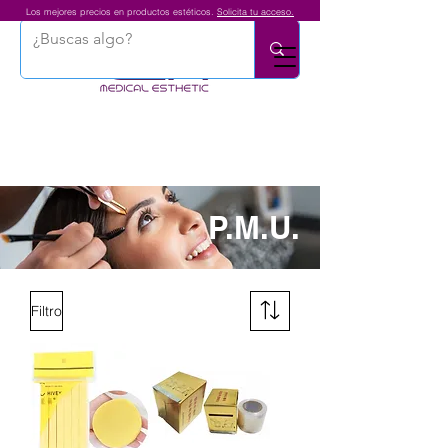
Los mejores precios en productos estéticos.
Solicita tu acceso.
P.M.U.
Filtro