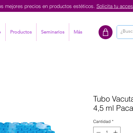
os mejores precios en productos estéticos.
Solicita tu acces
o
Productos
Seminarios
Más
Tubo Vacuta
4,5 ml Paca
Cantidad
*