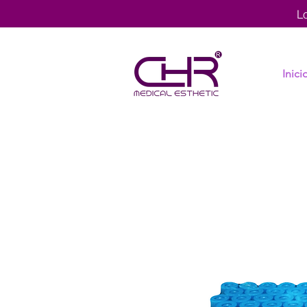
L
Inici