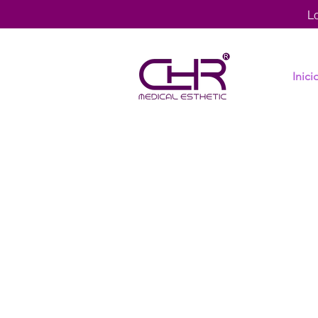
L
Inici