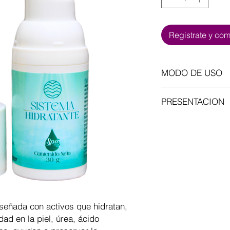
Registrate y co
MODO DE USO
Extienda sobre el ár
PRESENTACION
Emulsión
iseñada con activos que hidratan,
ad en la piel, úrea, ácido