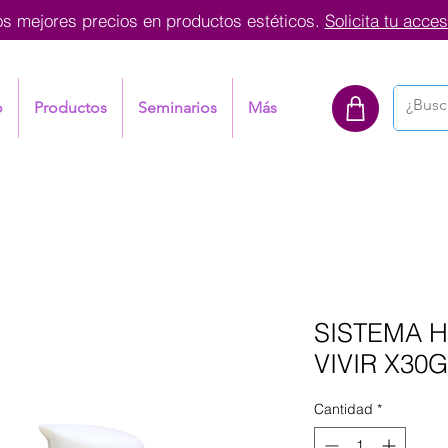
os mejores precios en productos estéticos.
Solicita tu acces
o
Productos
Seminarios
Más
SISTEMA H
VIVIR X30G
Cantidad
*