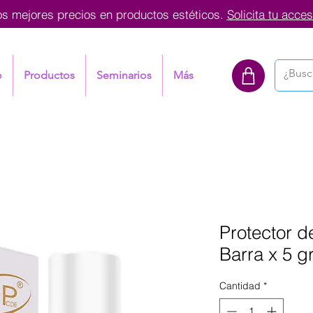
os mejores precios en productos estéticos.
Solicita tu acces
o
Productos
Seminarios
Más
Protector 
Barra x 5 g
Cantidad
*