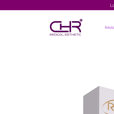
L
Inici