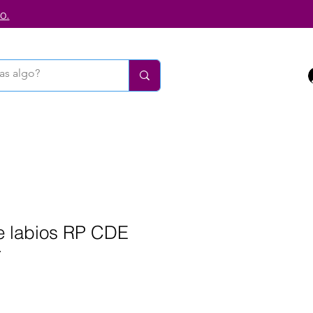
o.
de labios RP CDE
r