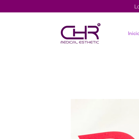
L
Inici