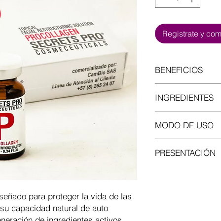
Registrate y co
BENEFICIOS
- Revitaliza los fibro
INGREDIENTES
- Activa la produccio
una manera estabili
- Proteoglicanos-Gli
- Regula y normaliza e
MODO DE USO
- L-Proline
- L-Lisine
- Administracion ID 
- Oligoelementos
PRESENTACIÓN
g*4 mm
- CoQ10
- Tecnica de andamia
- Silicio organico
Caja con 6 viales x 1
- Antioxidantes
señado para proteger la vida de las
 su capacidad natural de auto
neración de ingredientes activos