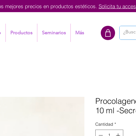
os mejores precios en productos estéticos.
Solicita tu acces
o
Productos
Seminarios
Más
Procolageno
10 ml -Secr
Cantidad
*