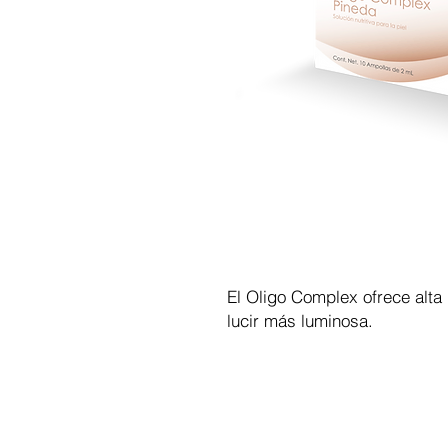
El Oligo Complex ofrece alta 
lucir más luminosa.
CHR Medical Esthetic, eCommerc
insumos de estética y spa por