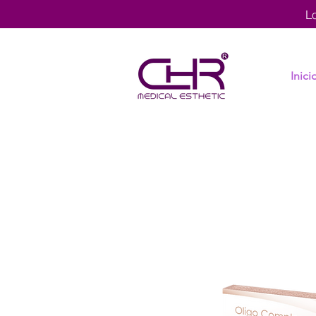
L
Inici