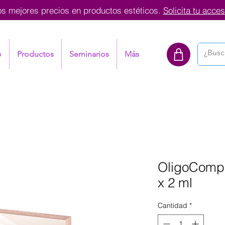
os mejores precios en productos estéticos.
Solicita tu acces
o
Productos
Seminarios
Más
OligoCompl
x 2 ml
Cantidad
*