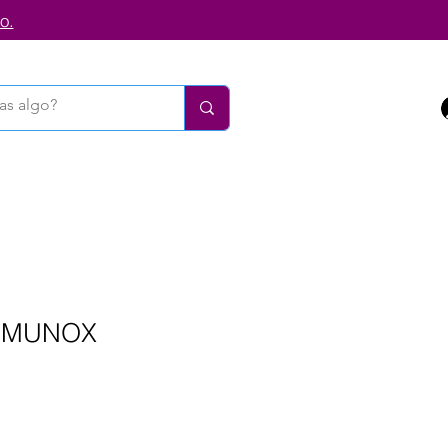
o.
INMUNOX