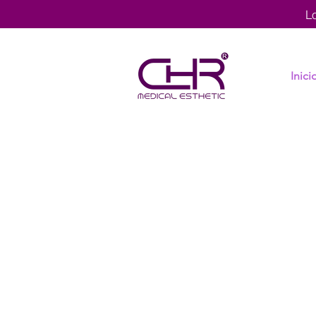
L
Inici