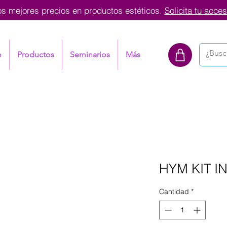
os mejores precios en productos estéticos.
Solicita tu acces
o
Productos
Seminarios
Más
HYM KIT 
Cantidad
*