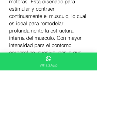
motoras. Esta diseñado para
estimular y contraer
continuamente el musculo, lo cual
es ideal para remodelar
profundamente la estructura
interna del musculo. Con mayor
intensidad para el contorno
corporal no invasivo, por lo que
no solo logra un efecto sobre la
WhatsApp
quema de grasa, sino que
tambien contruye musculo al
mismo tiempo.
APLICACIONES
- Contruccion de musculo
ACCESORIOS
- Reduccion de grasa
Aplicadores