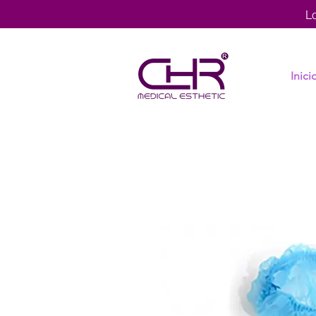
L
Inici