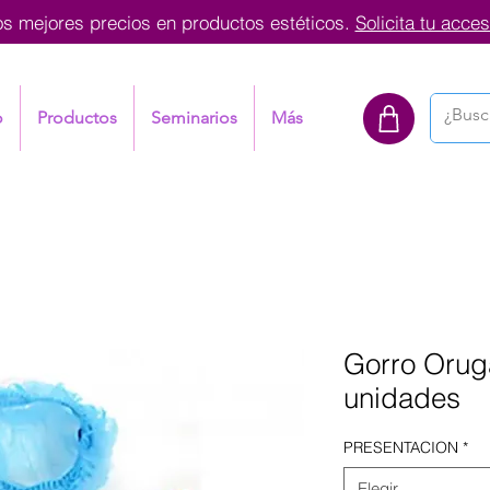
os mejores precios en productos estéticos.
Solicita tu acces
o
Productos
Seminarios
Más
Gorro Orug
unidades
PRESENTACION
*
Elegir