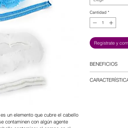
Cantidad
*
Registrate y co
BENEFICIOS
- Comodo y liviano
CARACTERÍSTIC
- Facil de poner
- Evita la contamina
Cuerpo del gorro: El
- No da alergia
de 15 gramos Elástic
5% poliéster y 95 % 
 es un elemento que cubre el cabello
 se contaminen con algún agente