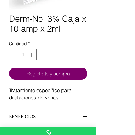
Derm-Nol 3% Caja x
10 amp x 2ml
Cantidad
*
Registrate y compra
Tratamiento específico para
dilataciones de venas.
BENEFICIOS
- Mejora de las dilataciones varicosas
MODO DE USO
de venas de mediano calibre.