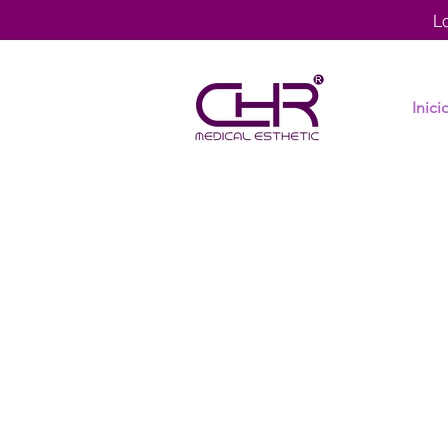
L
Inici