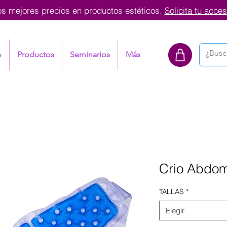
os mejores precios en productos estéticos.
Solicita tu acces
o
Productos
Seminarios
Más
Crio Abdom
TALLAS
*
Elegir