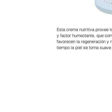
Esta crema nutritiva provee 
y factor humectante, que com
favorecen la regeneración y nu
tiempo la piel se torna suave 
CHR Medical Esthetic, eCommerc
insumos de estética y spa por
Horarios de aten
Copyright © 2023
CHR MEDICAL STETIC S.A.S.
utilizan con fines ilustrativos. Los pr
mesotertapia, la venta solo será por c