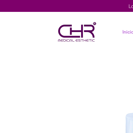
L
Inici