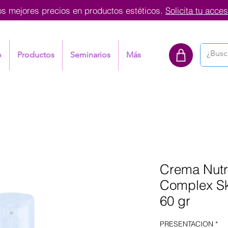
os mejores precios en productos estéticos.
Solicita tu acces
o
Productos
Seminarios
Más
Crema Nutr
Complex Sk
60 gr
PRESENTACION
*