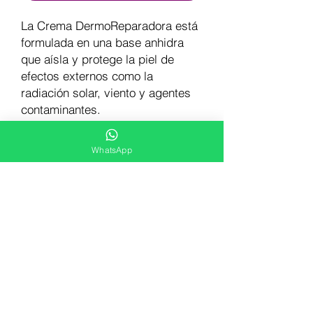
La Crema DermoReparadora está
formulada en una base anhidra
que aísla y protege la piel de
efectos externos como la
radiación solar, viento y agentes
contaminantes.
WhatsApp
BENEFICIOS
- Protege la piel de efectos externos
INGREDIENTES
como la radiación solar, viento y
agentes contaminantes
- Rosa Canina Fruit Oil
- Puede emplearse para proteger la piel
MODO DE USO
- Tocopherol
en caso de dermoabrasiones sobre-
- Allantoin
exposición solar y quemaduras
Aplicar cuantas veces sea necesario.
- Cetyl Alcohol
PRESENTACIÓN
- Talc
- Zinc Oxide
Envase de 60 gr
- Methylparaben