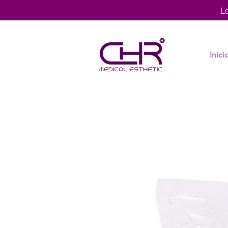
L
Inici