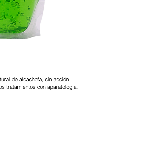
tural de alcachofa, sin acción
s tratamientos con aparatología.
e de ventas online para spa y estética, ofrecemos a pro
 internet, asesoría personalizada y las mejores capacita
ción: Lunes - Viernes: 8:30 am a 5:00 pm / Sábados: 8:30 am a 1:00 