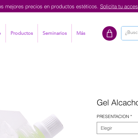
os mejores precios en productos estéticos.
Solicita tu acces
o
Productos
Seminarios
Más
Gel Alcacho
PRESENTACION
*
Elegir