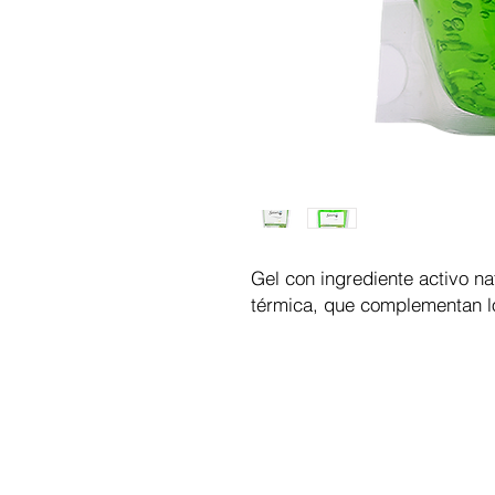
Gel con ingrediente activo na
térmica, que complementan lo
CHR Medical Esthetic, eCommerc
insumos de estética y spa por
Horarios de aten