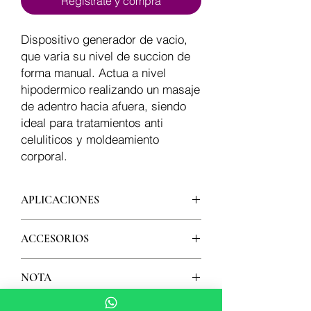
Registrate y compra
Dispositivo generador de vacio,
que varia su nivel de succion de
forma manual. Actua a nivel
hipodermico realizando un masaje
de adentro hacia afuera, siendo
ideal para tratamientos anti
celuliticos y moldeamiento
corporal.
APLICACIONES
- Microdermoabrasion
ACCESORIOS
- Drenador linfatico
- Preparacion de piel
- Copa de brazos y busto
- Post-operatorio
NOTA
- Copa de rodillo
- Moldeamiento
- Copa de moldeo
- Celulitis
Por favor, ten en cuenta que nuestros
- Canula facial