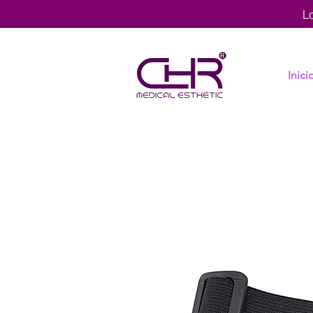
L
Inici