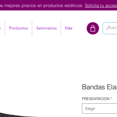
os mejores precios en productos estéticos.
Solicita tu acces
o
Productos
Seminarios
Más
Bandas Ela
PRESENTACION
*
Elegir