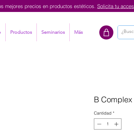
os mejores precios en productos estéticos.
Solicita tu acces
o
Productos
Seminarios
Más
B Complex 
Cantidad
*