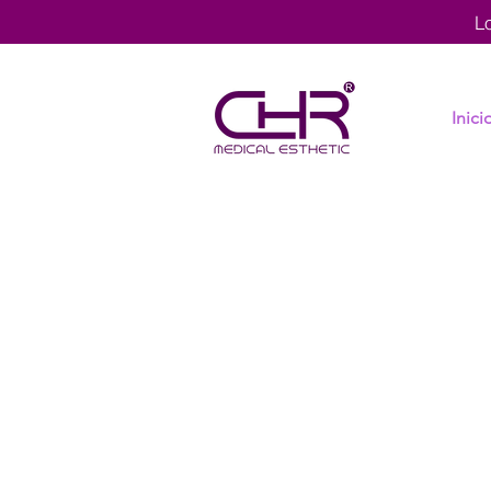
L
Inici