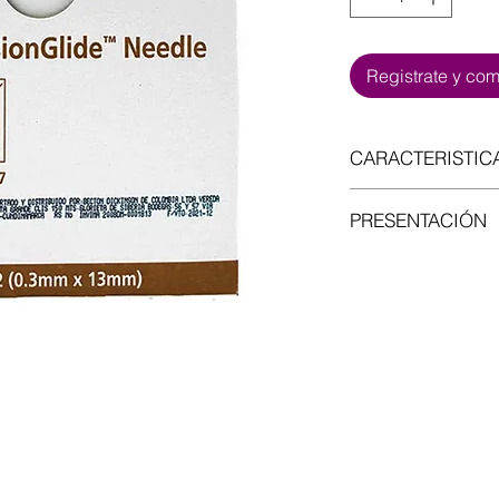
Registrate y co
CARACTERISTIC
- Aguja esteril y de
PRESENTACIÓN
Caja de 100 unidad