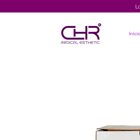
L
Inici