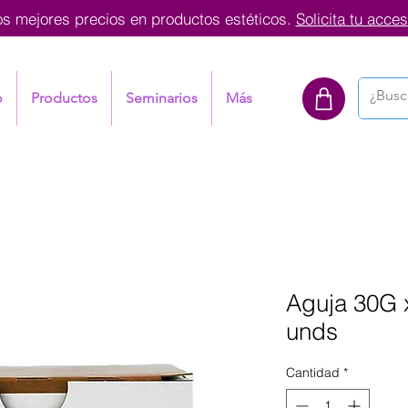
os mejores precios en productos estéticos.
Solicita tu acces
o
Productos
Seminarios
Más
Aguja 30G x
unds
Cantidad
*