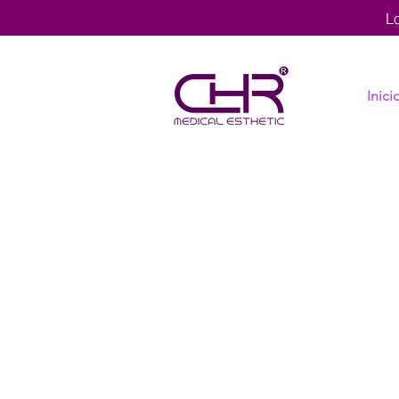
L
Inici