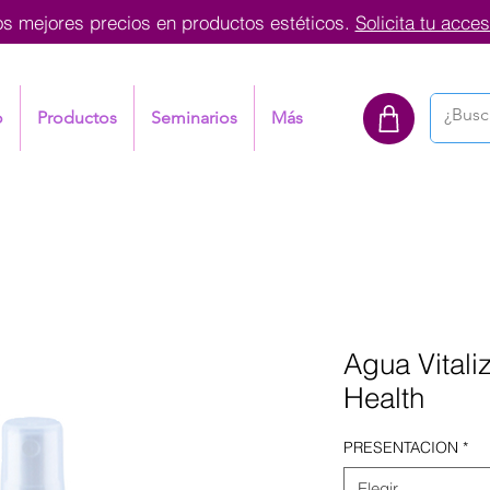
os mejores precios en productos estéticos.
Solicita tu acces
o
Productos
Seminarios
Más
Agua Vitali
Health
PRESENTACION
*
Elegir