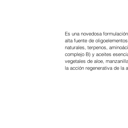
Es una novedosa formulación
alta fuente de oligoelemento
naturales, terpenos, aminoáci
complejo B) y aceites esenci
vegetales de aloe, manzanil
la acción regenerativa de la a
CHR Medical Esthetic, eCommerc
insumos de estética y spa por
Horarios de aten
Copyright © 2023
CHR MEDICAL STETIC S.A.S.