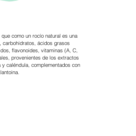
- Methylchloroisothia
- Methylisothiazolin
- Aqua
 que como un rocío natural es una
s, carbohidratos, ácidos grasos
dos, flavonoides, vitaminas (A, C,
ales, provenientes de los extractos
la y caléndula, complementados con
lantoina.
e de ventas online para spa y estética, ofrecemos a pro
 internet, asesoría personalizada y las mejores capacita
ción: Lunes - Viernes: 8:30 am a 5:00 pm / Sábados: 8:30 am a 1:00 
 Derechos Reservados. Todas las marcas, logotipos, iconos e imágenes son prop