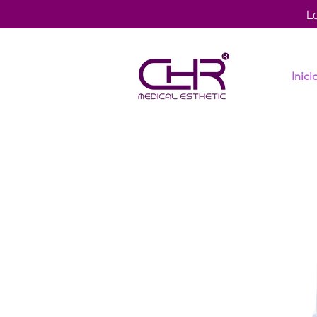
L
Inici