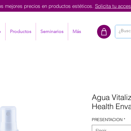
os mejores precios en productos estéticos.
Solicita tu acces
o
Productos
Seminarios
Más
Agua Vitali
Health Enva
PRESENTACION
*
Elegir