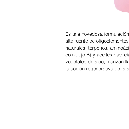
Es una novedosa formulación
alta fuente de oligoelemento
naturales, terpenos, aminoáci
complejo B) y aceites esenci
vegetales de aloe, manzanil
la acción regenerativa de la a
CHR Medical Esthetic, eCommerc
insumos de estética y spa por
Horarios de aten
Copyright © 2023
CHR MEDICAL STETIC S.A.S.