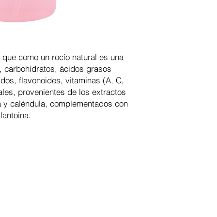
- Methylchloroisothia
- Methylisothiazolin
- Aqua
 que como un rocío natural es una
s, carbohidratos, ácidos grasos
dos, flavonoides, vitaminas (A, C,
ales, provenientes de los extractos
la y caléndula, complementados con
lantoina.
e de ventas online para spa y estética, ofrecemos a pro
 internet, asesoría personalizada y las mejores capacita
ción: Lunes - Viernes: 8:30 am a 5:00 pm / Sábados: 8:30 am a 1:00 
 Derechos Reservados. Todas las marcas, logotipos, iconos e imágenes son prop