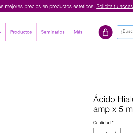
os mejores precios en productos estéticos.
Solicita tu acces
o
Productos
Seminarios
Más
Ácido Hial
amp x 5 m
Cantidad
*