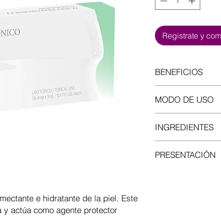
Registrate y co
BENEFICIOS
-
Proporciona una alt
MODO DE USO
-
Ayuda a mejorar el 
expresión.
Aplique sobre la piel
-
Previene el envejec
INGREDIENTES
profesional. Para us
-
Estimula la circulac
cantidad necesaria p
-
Acción antioxidante
Hialuronato de Sodi
manera uniforme sobr
PRESENTACIÓN
Caja de 10 ampollas 
mectante e hidratante de la piel. Este
a y actúa como agente protector