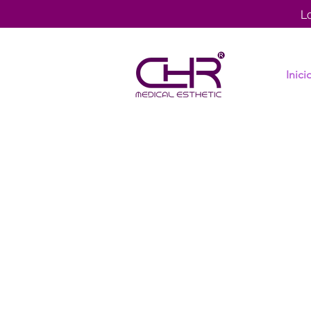
L
Inici