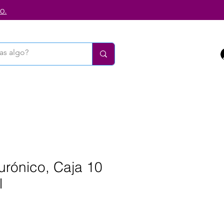
o.
urónico, Caja 10
l