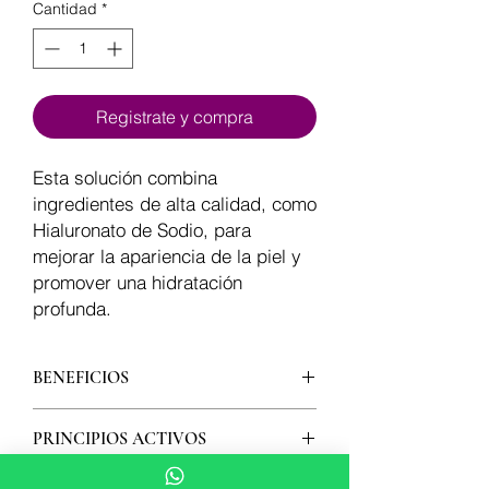
Cantidad
*
Registrate y compra
Esta solución combina
ingredientes de alta calidad, como
Hialuronato de Sodio, para
mejorar la apariencia de la piel y
promover una hidratación
profunda.
BENEFICIOS
para mejorar la apariencia de la piel y
PRINCIPIOS ACTIVOS
promover una hidratación
Hialuronato de Sodio