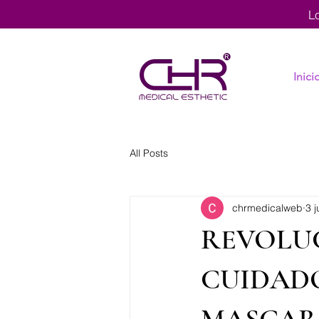
L
Inici
All Posts
chrmedicalweb
3 j
REVOLUC
CUIDADO