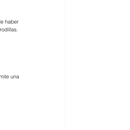
de haber 
odillas.
mite una 