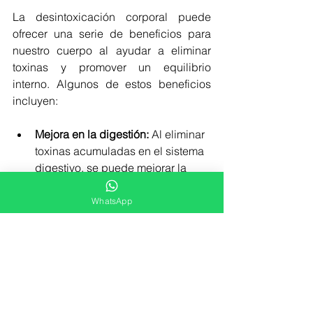
La desintoxicación corporal puede 
ofrecer una serie de beneficios para 
nuestro cuerpo al ayudar a eliminar 
toxinas y promover un equilibrio 
interno. Algunos de estos beneficios 
incluyen:
Mejora en la digestión:
 Al eliminar 
toxinas acumuladas en el sistema 
digestivo, se puede mejorar la 
digestión y la absorción de 
nutrientes.
WhatsApp
Fortalecimiento del sistema 
inmunológico:
 Al reducir la carga 
tóxica en el cuerpo, se puede 
fortalecer el sistema inmunológico 
y aumentar la capacidad del 
cuerpo para combatir 