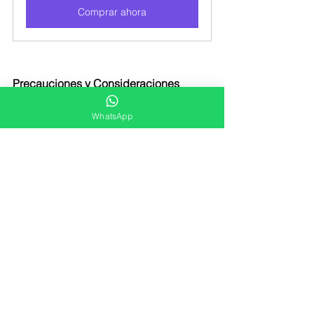
Comprar ahora
Precauciones y Consideraciones
Aunque el Argireline es generalmente 
WhatsApp
seguro para la mayoría de las 
personas, es importante hacer una 
prueba de parche antes de 
incorporarlo a tu rutina diaria, 
especialmente si tienes piel sensible. 
Además, consulta a un dermatólogo si 
tienes alguna preocupación o 
condición específica de la piel.
Efectos Secundarios Comunes