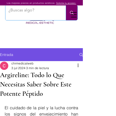
Los mejores precios en productos estéticos.
Solicita tu acceso.
Entrada
chrmedicalweb
3 jul 2024
3 min de lectura
Argireline: Todo lo Que
Necesitas Saber Sobre Este
Potente Péptido
El cuidado de la piel y la lucha contra 
los signos del envejecimiento han 