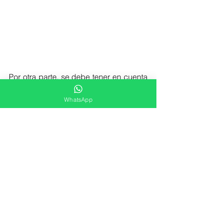
Por otra parte, se debe tener en cuenta 
que, al trabajar los glúteos desde una 
perspectiva estética y deportiva, es 
WhatsApp
importante asegurarse de obtener los 
aminoácidos necesarios para apoyar el 
desarrollo muscular y la salud en 
general. Algunos aminoácidos clave 
que pueden ser útiles incluyen:
Leucina:
Como uno de los 
aminoácidos ramificados (BCAAs), 
la leucina desempeña un papel 
clave en la síntesis de proteínas 