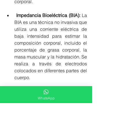
corporal.
Impedancia Bioeléctrica (BIA): 
La 
BIA es una técnica no invasiva que 
utiliza una corriente eléctrica de 
baja intensidad para estimar la 
composición corporal, incluido el 
porcentaje de grasa corporal, la 
masa muscular y la hidratación. Se 
realiza a través de electrodos 
colocados en diferentes partes del 
cuerpo.
Software de análisis de 
imágenes:
Algunos profesionales 
WhatsApp
de la estética utilizan software 
especializado que permite 
analizar imágenes del cuerpo para 
medir y evaluar diferentes 