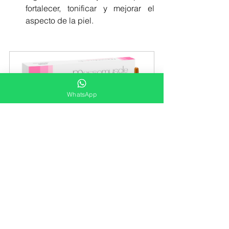
fortalecer, tonificar y mejorar el 
aspecto de la piel.
WhatsApp
Messomuscle Caja x 10 amp x 5 ml
Comprar ahora
El Glúteox:
 Es una poderosa 
combinación sinérgica de activos 
reafirmantes, antioxidantes y 
regeneradores.