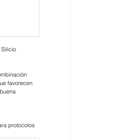
Silicio 
ombinación 
que favorecen 
 buena 
ara protocolos 