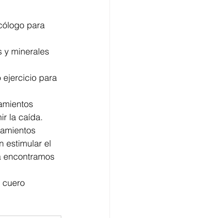
cólogo para 
s y minerales 
 ejercicio para 
amientos 
r la caída.
tamientos 
 estimular el 
ia encontramos 
y cuero 