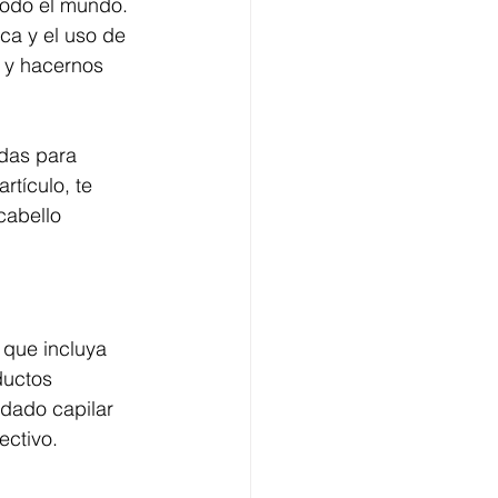
todo el mundo. 
ca y el uso de 
 y hacernos 
adas para 
rtículo, te 
cabello 
 que incluya 
ductos 
idado capilar 
ectivo.