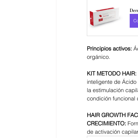
Derm
C
Principios activos:
 Á
orgánico.
KIT METODO HAIR:
inteligente de Ácido
la estimulación capi
condición funcional d
HAIR GROWTH FAC
CRECIMIENTO:
 For
de activación capilar