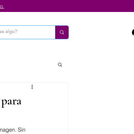
o.
 para
magen. Sin 