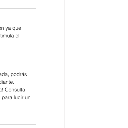
ión ya que 
timula el 
ada, podrás 
diante.
a! Consulta 
para lucir un 