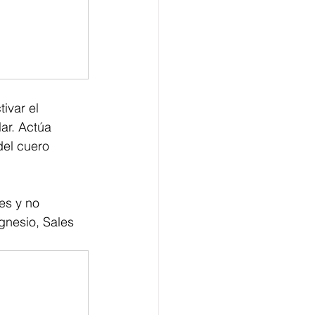
ivar el 
ar. Actúa 
del cuero 
es y no 
gnesio, Sales 