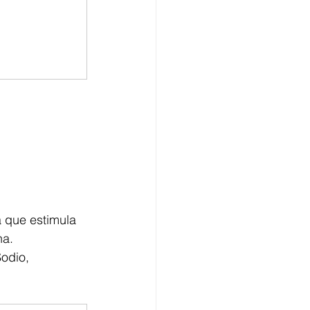
a que estimula 
na. 
Sodio,