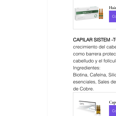
Hair
C
CAPILAR SISTEM -T
crecimiento del cabe
como barrera protect
cabelludo y el folícul
Ingredientes:
Biotina, Cafeína, Si
esenciales, Sales d
de Cobre.
Capi
C